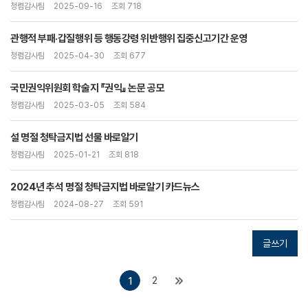
청렴감사팀
2025-09-16
조회 718
관행적 부패·갑질행위 등 행동강령 위반행위 집중신고기간 운영
청렴감사팀
2025-04-30
조회 677
국민권익위원회 학술지 『권익』 논문 공모
청렴감사팀
2025-03-05
조회 584
설 명절 청탁금지법 선물 바로알기
청렴감사팀
2025-01-21
조회 818
2024년 추석 명절 청탁금지법 바로알기 카드뉴스
청렴감사팀
2024-08-27
조회 591
글쓰기
2
1