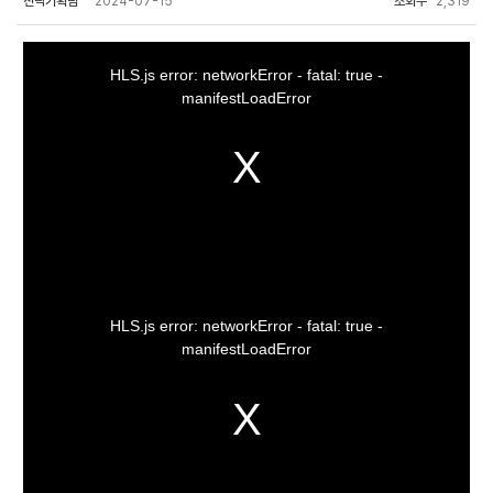
전략기획팀
2024-07-15
조회수
2,319
This
is
a
HLS.js error: networkError - fatal: true -
modal
window.
manifestLoadError
This
is
a
HLS.js error: networkError - fatal: true -
modal
window.
manifestLoadError