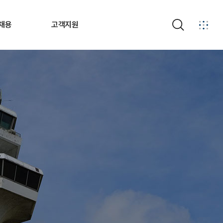
채용
고객지원
검색
안내
경영공시
소개
계약정보
제도
부패비리신고
공고