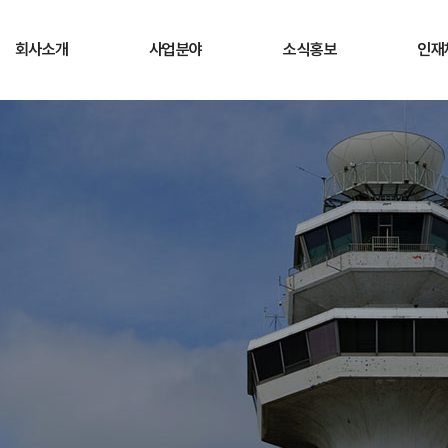
회사소개
사업분야
소식홍보
인재
CEO 인사말
사업개요
공지사항
채용
경영방침
사업소개
회사소식
직무
연혁
청렴게시판
복지
조직현황
ESG경영
채용
고객서비스헌장
오시는길