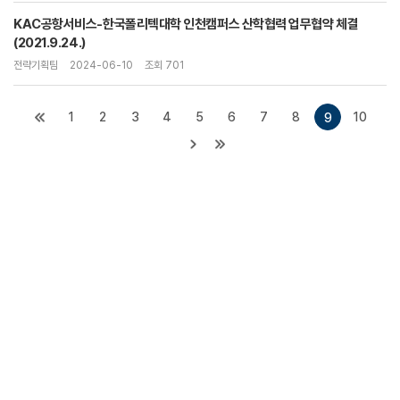
KAC공항서비스-한국폴리텍대학 인천캠퍼스 산학협력 업무협약 체결
(2021.9.24.)
전략기획팀
2024-06-10
조회 701
1
2
3
4
5
6
7
8
10
9