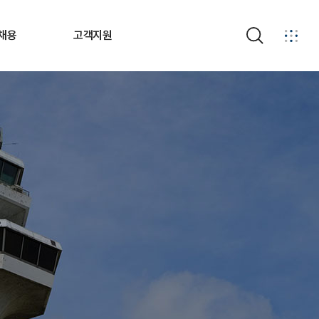
채용
고객지원
검색
안내
경영공시
소개
계약정보
제도
부패비리신고
공고