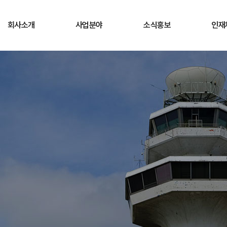
회사소개
사업분야
소식홍보
인재
CEO 인사말
사업개요
공지사항
채용
경영방침
사업소개
회사소식
직무
연혁
청렴게시판
복지
조직현황
ESG경영
채용
고객서비스헌장
오시는길