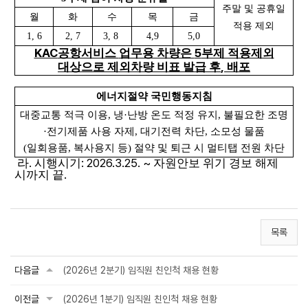
주말 및 공휴일
월
화
수
목
금
적용 제외
1, 6
2, 7
3, 8
4,9
5,0
KAC
5
공항서비스
업무용 차량은
부제 적용제외
,
대상으로 제외차량 비표 발급 후
배포
에너지절약 국민행동지침
대중교통 적극 이용
,
냉
·
난방 온도 적정 유지
,
불필요한 조명
·
전기제품 사용 자제
,
대기전력 차단, 소모성 물품
(일회용품, 복사용지 등) 절약 및 퇴근 시 멀티탭 전원 차단
.
: 2026.3.25. ~
라
시행시기
자원안보 위기 경보 해제
.
시까지 끝
목록
다음글
(2026년 2분기) 임직원 친인척 채용 현황
이전글
(2026년 1분기) 임직원 친인척 채용 현황