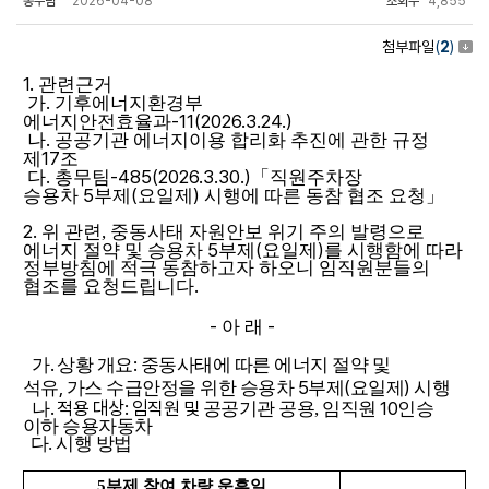
총무팀
2026-04-08
조회수
4,855
첨부파일
(
2
)
1.
관련근거
.
가
기후에너지환경부
-11(2026.3.24.)
에너지안전효율과
.
나
공공기관 에너지이용 합리화 추진에 관한 규정
17
제
조
.
-485(2026.3.30.)
다
총무팀
「
직원주차장
5
(
)
승용차
부제
요일제
시행에 따른 동참 협조 요청
」
2.
위 관련,
중동사태 자원안보 위기 주의 발령으로
5
(
)
에너지 절약 및 승용차
부제
요일제
를 시행함에 따라
정부방침에 적극 동참하고자 하오니 임직원분들의
.
협조를 요청드립니다
-
-
아 래
.
:
가
상황 개요
중동사태에 따른 에너지 절약 및
,
5
(
)
석유
가스 수급안정을 위한 승용차
부제
요일제
시행
. 적용 대상
: 임직원 및
10
나
공공기관 공용, 임직원
인승
이하 승용자동차
다
.
시행 방법
5
부제 참여 차량 운휴일