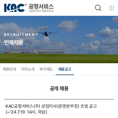
검색
RECRUITMENT
인재채용
채용안내
직무소개
복지제도
채용공고
공개 채용
기간제 채용
임원 초빙
공개 채용
KAC공항서비스(주) 상임이사(운영본부장) 초빙 공고
(~'24.7.19. 14시, 마감)