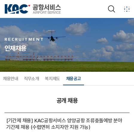
검색
RECRUITMENT
인재채용
채용안내
직무소개
복지제도
채용공고
공개 채용
기간제 채용
임원 초빙
공개 채용
[기간제 채용] KAC공항서비스 양양공항 조류충돌예방 분야
기간제 채용 (수렵면허 소지자만 지원 가능)