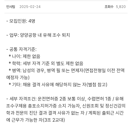
인사팀
2025-02-24
조회수
5,820
- 모집인원: 4명
- 업무: 양양공항 내 유해 조수 퇴치
- 공통 자격기준:
* 나이: 제한 없음
* 학력: 세부 자격 기준 외 별도 제한 없음
* 병역: 남성의 경우, 병역 필 또는 면제자(면접전형일 이전 전역
예정자 가능)
* 기타: 채용 결격 사유에 해당하지 않는 자(별첨 참고)
- 세부 자격조건: 운전면허증 2종 보통 이상, 수렵면허 1종 / 유해
조수구제용 총포소지허가증 소지 가능자, 신원조회 및 정신건강의
학과 전문의 진단 결과 결격 사유가 없는 자 / 계획된 출퇴근 시간
에 근무가 가능한 자(3조 2교대)