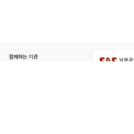
함께하는 기관
개인정보처리방침
이메일무단수집거부
KAC공항서비스㈜
주소 : 서울특별시 강서구 하늘길 70, 항공지원센터 201-2
사업자등록번호 : 627-86-00828
FAX : 02-2663-7077