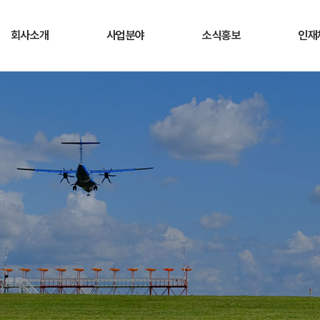
회사소개
사업분야
소식홍보
인재
CEO 인사말
사업개요
공지사항
채용
경영방침
사업소개
회사소식
직무
연혁
청렴게시판
복지
조직현황
ESG경영
채용
고객서비스헌장
오시는길