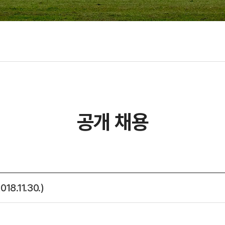
초빙
공개 채용
8.11.30.)