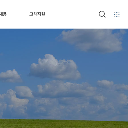
채용
고객지원
검색
안내
경영공시
소개
계약정보
제도
부패비리신고
공고