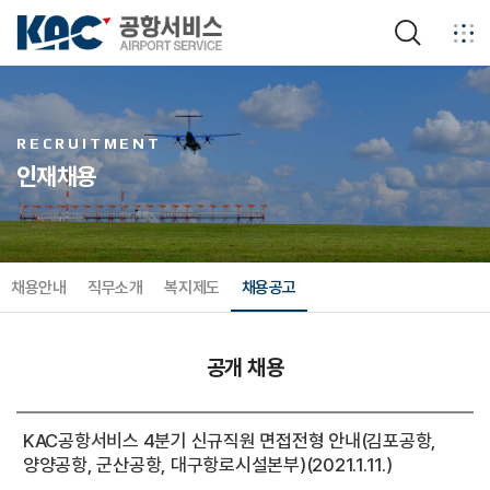
검색
RECRUITMENT
인재채용
채용안내
직무소개
복지제도
채용공고
공개 채용
기간제 채용
임원 초빙
공개 채용
KAC공항서비스 4분기 신규직원 면접전형 안내(김포공항,
양양공항, 군산공항, 대구항로시설본부)(2021.1.11.)