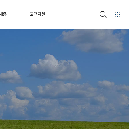
채용
고객지원
검색
안내
경영공시
소개
계약정보
제도
부패비리신고
공고