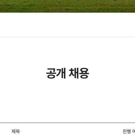
초빙
공개 채용
제목
진행 