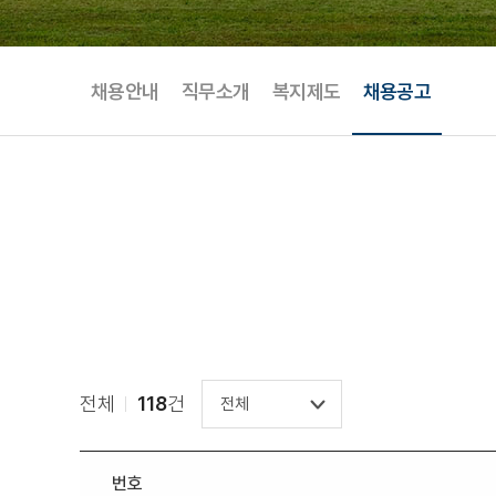
채용안내
직무소개
복지제도
채용공고
공개 채용
기간제 채용
임원 
전체
118
건
번호