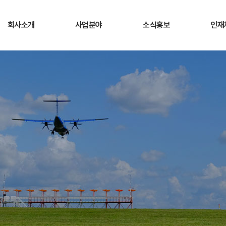
회사소개
사업분야
소식홍보
인재
CEO 인사말
사업개요
공지사항
채용
경영방침
사업소개
회사소식
직무
연혁
청렴게시판
복지
조직현황
ESG경영
채용
고객서비스헌장
오시는길