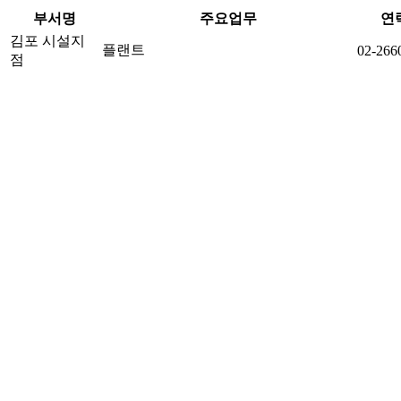
부서명
주요업무
연
김포 시설지
플랜트
02-266
점